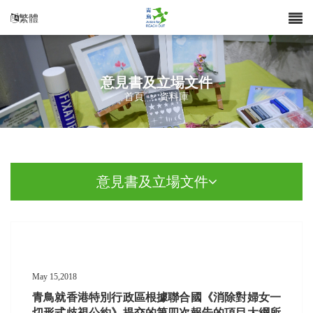
繁體
意見書及立場文件
首頁
>
資料庫
意見書及立場文件
May 15,2018
青鳥就香港特別行政區根據聯合國《消除對婦女一
切形式歧視公約》提交的第四次報告的項目大綱所