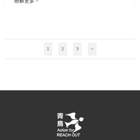
瞭解更多 >
1
2
3
>