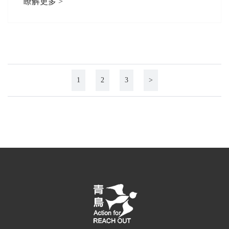
瞭解更多 >
1
2
3
>