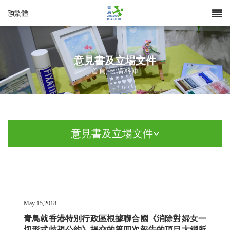
繁體
意見書及立場文件
首頁
>
資料庫
意見書及立場文件
May 15,2018
青鳥就香港特別行政區根據聯合國《消除對婦女一
切形式歧視公約》提交的第四次報告的項目大綱所