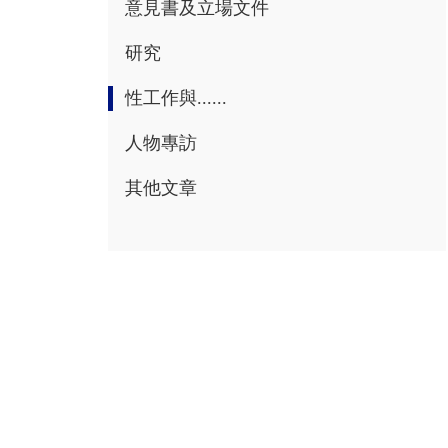
意見書及立場文件
研究
性工作與......
人物專訪
其他文章