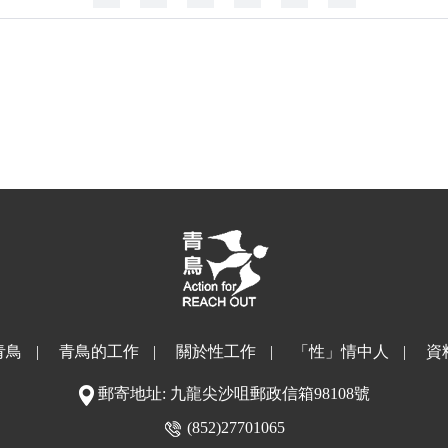
青鳥
|
青鳥的工作
|
關於性工作
|
「性」情中人
|
資
郵寄地址: 九龍尖沙咀郵政信箱98108號
(852)27701065