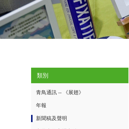
類別
青鳥通訊 -- 《展翅》
年報
新聞稿及聲明