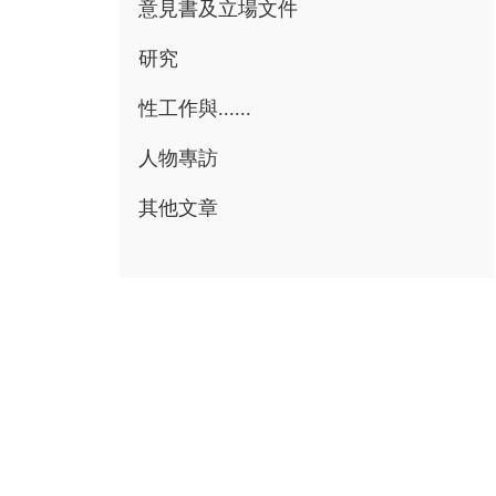
意見書及立場文件
研究
性工作與......
人物專訪
其他文章