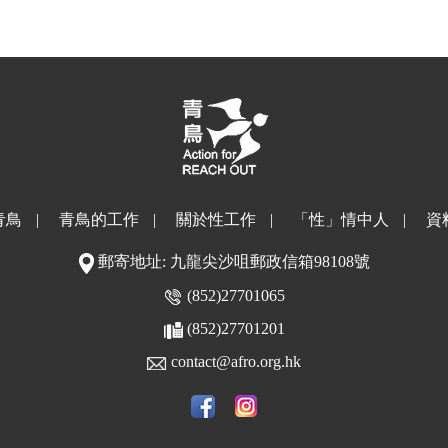
青鳥
|
青鳥的工作
|
關於性工作
|
「性」情中人
|
資
郵寄地址: 九龍尖沙咀郵政信箱98108號
(852)27701065
(852)27701201
contact@afro.org.hk