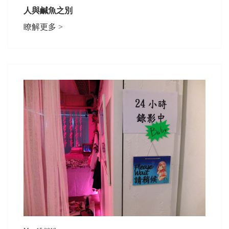
人與鹹魚之別
瞭解更多 >