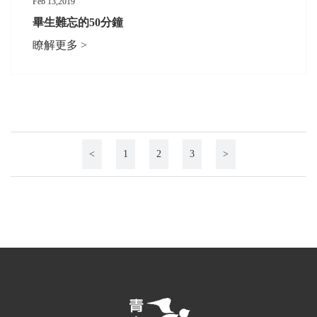
Feb 13,2019
畢生難忘的50分鐘
瞭解更多 >
<
1
2
3
>