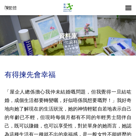
繁體
資料庫
首頁
>
資料庫
有得揀先會幸福
「屋企人總係擔心我仲未結婚嘅問題，但我覺得一旦結咗
婚，成個生活都要轉變曬，好似唔係我想要嘅野！」我好奇
地向她了解現在的生活狀況，她的神情輕鬆自若地表示自己
的年齡已不輕，但現時每個月都有不同的年輕男士陪伴自
己，既可以賺錢，也可以享受性，對於單身的她而言，她認
為這種生活有一種就不出的幸福感，是一般女性不能經歷的