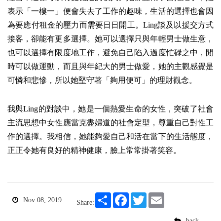
表示「一樓一」便會失去了工作的趣味，生活的選擇也會因
為要應付租金的壓力而需要日日開工。Ling談及以援交方式
接客，卻能有更多選擇。她可以選擇只與年輕男士做生意，
也可以選擇有限度地工作，避免自己陷入過度忙碌之中，閒
時可以做運動，而且與年紀大的男士做愛，她的主觀感覺是
可憐和悲慘，所以她堅守著「夠用便可」的理財觀念。
我與Ling的對談中，她是一個熱愛生命的女性，突破了社會
主流思想中女性應當克盡婦道的社會定型，尊重自己對性工
作的選擇。我相信，她能夠愛自己和活在當下的生活態度，
正正令她有良好的精神健康，臉上常常掛著笑容。
Share
Facebook
Twitter
Email
Nov 08, 2019
Share:
back