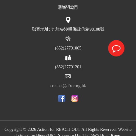
聯絡我們
郵寄地址: 九龍尖沙咀郵政信箱98108號
(852)27701065
(852)27701201
contact@afro.org.hk
Copyright © 2026 Action for REACH OUT All Rights Reserved. Website
designed by
Bingo(HK)
.
Sponsored by The
AWA Hong Kong.