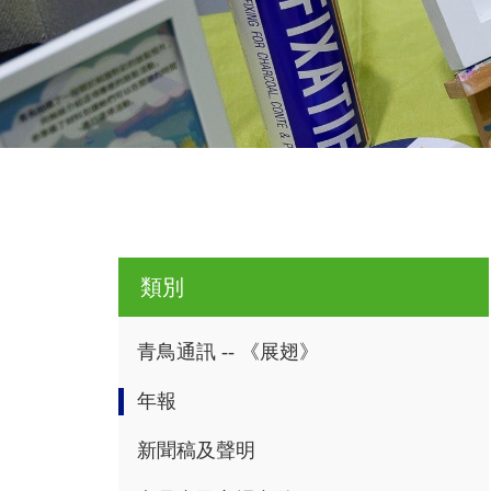
類別
青鳥通訊 -- 《展翅》
年報
新聞稿及聲明