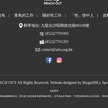
青鳥
|
青鳥的工作
|
關於性工作
|
「性」情中人
|
資
郵寄地址: 九龍尖沙咀郵政信箱98108號
(852)27701065
(852)27701201
contact@afro.org.hk
EACH OUT All Rights Reserved. Website designed by
Bingo(HK)
.
Spo
免責聲明
健康醫療資訊。青鳥盡力提供最新及最準確的資訊，但不會為其準確性、可用性或時效作出任何保證。青鳥及 The A