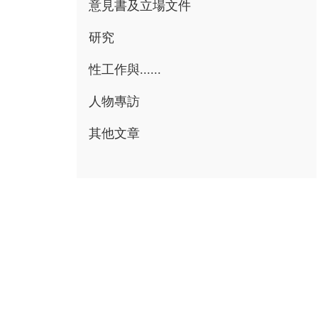
意見書及立場文件
研究
性工作與......
人物專訪
其他文章