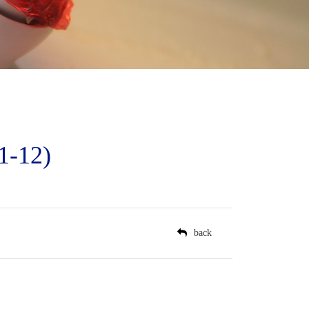
-12)
il
back