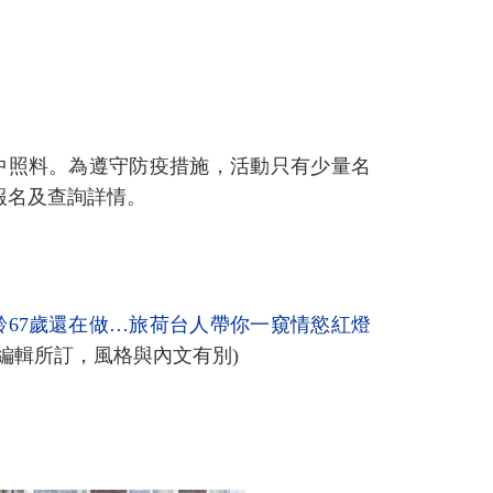
中照料。為遵守防疫措施，活動只有少量名
2報名及查詢詳情。
67歲還在做…旅荷台人帶你一窺情慾紅燈
編輯所訂，風格與內文有別)