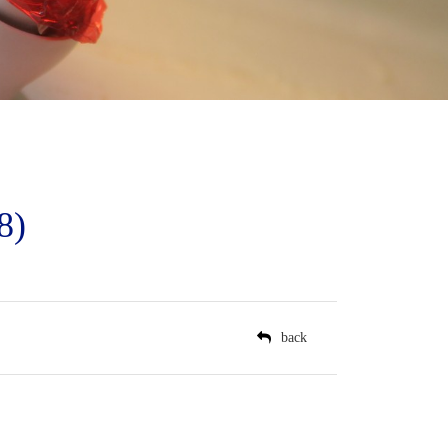
8)
il
back