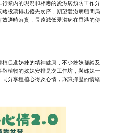
作行業內的現況和相應的愛滋病預防工作分
策略投票排出優先次序，期望愛滋病顧問局
有效適時落實，長遠減低愛滋病在香港的傳
種植促進姊妹的精神健康，不少姊妹都談及
喜歡植物的姊妹安排是次工作坊，與姊妹一
一同分享種植心得及心情，亦讓抑壓的情緒