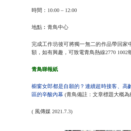
時間：10:00 – 12:00
地點︰青鳥中心
完成工作坊後可將獨一無二的作品帶回家
額，如有興趣，可致電青鳥熱線2770 100
青鳥睇報紙
櫥窗女郎都是自願的？連續超時接客、高齡
區的辛酸內幕
(青鳥備註：文章標題大概為
( 風傳媒 2021.7.3)