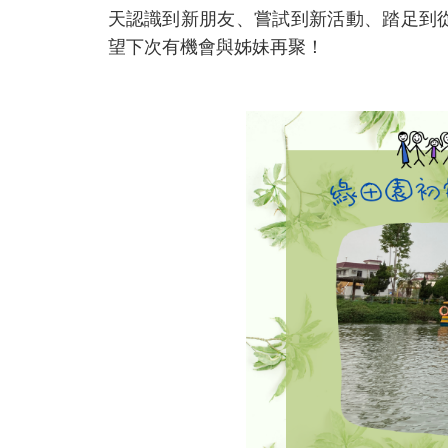
天認識到新朋友、嘗試到新活動、踏足到
望下次有機會與姊妹再聚！