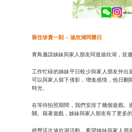
留住珍貴一刻 -- 迪欣湖同樂日
青鳥邀請姊妹與家人朋友同遊迪欣湖，並
工作忙碌的姊妹平日較少與家人朋友外出
可以與家人留下倩影，增進感情，他日翻
時光。
在等待拍照期間，我們安排了幾個遊戲。
關。藉著遊戲，姊妹與家人朋友有了更多
經歷這次迪欣湖活動，希望姊妹與家人朋