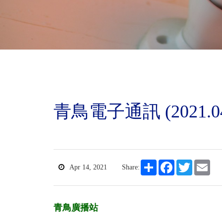
青鳥電子通訊 (2021.0
Share
Facebook
Twitter
Ema
Apr 14, 2021
Share:
青鳥廣播站