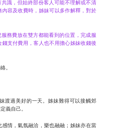
有共識，但始終部份客人可能不理解或不清
務內容及收費時，姊妹可以多作解釋，對於
把服務費放在雙方都能看到的位置，完成服
金錢支付費用，客人也不用擔心姊妹收錢後
聯絡。
妹渡過美好的一天。姊妹難得可以接觸郊
和定義自己。
此感情，氣氛融洽，樂也融融；姊妹亦在當