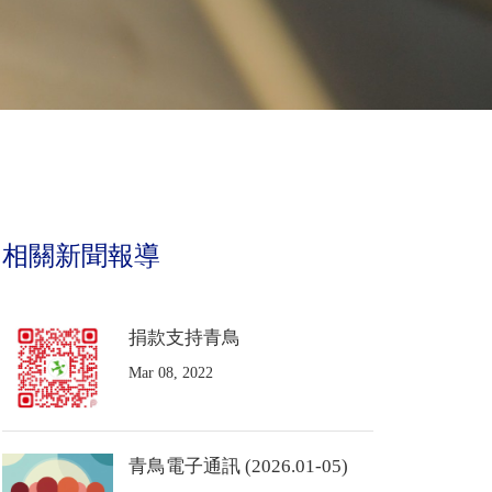
相關新聞報導
捐款支持青鳥
Mar 08, 2022
青鳥電子通訊 (2026.01-05)