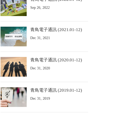
Sep 26, 2022
青鳥電子通訊 (2021.01-12)
Dec 31, 2021
青鳥電子通訊 (2020.01-12)
Dec 31, 2020
青鳥電子通訊 (2019.01-12)
Dec 31, 2019