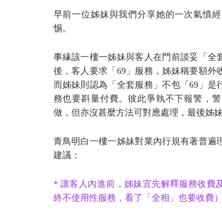
早前一位姊妹與我們分享她的一次氣憤經
惕。
事緣該一樓一姊妹與客人在門前談妥「全
後，客人要求「69」服務，姊妹稱要額外
而姊妹則認為「全套服務」不包「69」是
務也要斟量付費。彼此爭執不下報警，警
做，但亦沒甚麼方法可對應處理，最後姊
青鳥明白一樓一姊妹對業內行規有著普遍
建議：
* 讓客人內進前，姊妹宜先解釋服務收費
終不使用性服務，看了「全相」也要收費