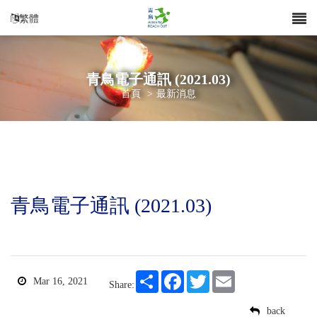
繁體
青鳥電子通訊 (2021.03)
首頁
>
最新消息
青鳥電子通訊 (2021.03)
Share
Facebook
Twitter
Email
Mar 16, 2021
Share:
back