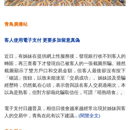
青鳥廣播站
客人使用電子支付 更要多加留意真偽
近日，有姊妹在提供網上性服務後，發現銀行收不到客人的
轉賬，再三查看下才發現自己被客人的一張截圖所騙。雖然
截圖顯示了雙方戶口和交易金額，但客人最後卻沒有按下
「確認」按鈕，以致未能達至「交易成功」。姊妹談及受騙
經歷時，仍然氣在心頭，表示曾與該名客人交易過兩次，本
以為是熟客，但對方卻藉此騙取信任，可謂「唔熟唔食」。
電子支付日趨普及，相信日後會越來越經常出現於姊妹與客
人的交易中，青鳥在此有以下建議...
(閱覽全文)