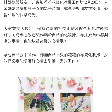
排姊妹與親友一起參加浮游花藝化妝掃工作坊(2月20日)，希
望姊妹能增加與子女的親子時間，或享受與朋友在疫情下短
暫相聚的快樂時光。
大家亦按照規定，保持適當的社交距離及配合其他防疫措
施，同時專心致志製作屬於自己的化妝掃。專注於自己感興
趣的事情，也能放鬆緊繃的心情哦！
拿起自己親手製作、佈滿自己喜愛的花花的專屬化妝掃，姊
妹們必定能懷著好心情去準備一天的工作！