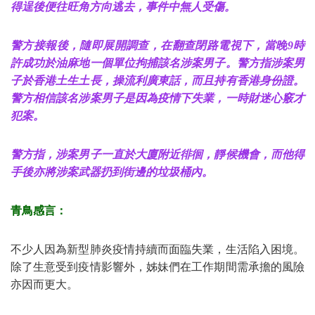
得逞後便往旺角方向逃去，事件中無人受傷。
警方接報後，隨即展開調查，在翻查閉路電視下，當晚9時
許成功於油麻地一個單位拘捕該名涉案男子。警方指涉案男
子於香港土生土長，操流利廣東話，而且持有香港身份證。
警方相信該名涉案男子是因為疫情下失業，一時財迷心竅才
犯案。
警方指，涉案男子一直於大廈附近徘徊，靜候機會，而他得
手後亦將涉案武器扔到街邊的垃圾桶內。
青鳥感言：
不少人因為新型肺炎疫情持續而面臨失業，生活陷入困境。
除了生意受到疫情影響外，姊妹們在工作期間需承擔的風險
亦因而更大。