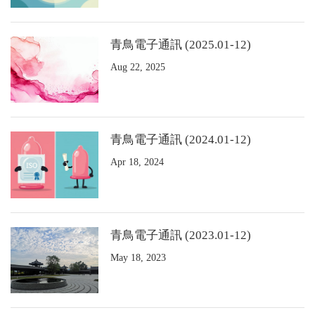
青鳥電子通訊 (2025.01-12)
Aug 22, 2025
青鳥電子通訊 (2024.01-12)
Apr 18, 2024
青鳥電子通訊 (2023.01-12)
May 18, 2023