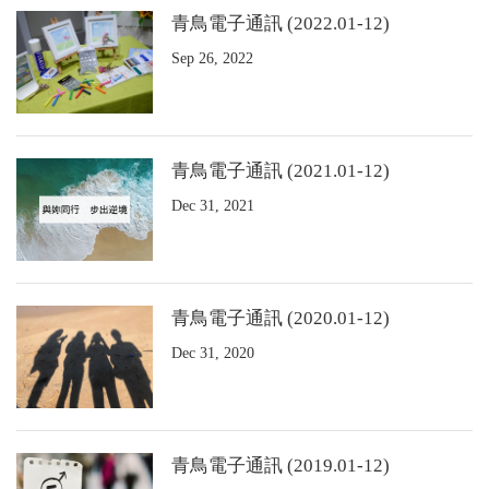
青鳥電子通訊 (2022.01-12)
Sep 26, 2022
青鳥電子通訊 (2021.01-12)
Dec 31, 2021
青鳥電子通訊 (2020.01-12)
Dec 31, 2020
青鳥電子通訊 (2019.01-12)