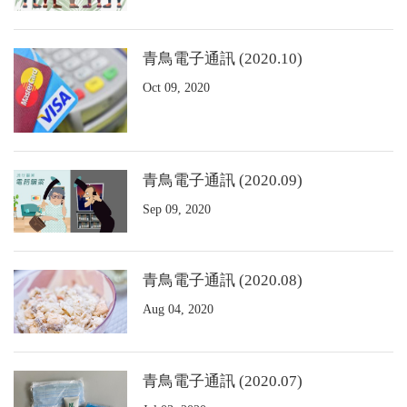
青鳥電子通訊 (2020.10)
Oct 09, 2020
青鳥電子通訊 (2020.09)
Sep 09, 2020
青鳥電子通訊 (2020.08)
Aug 04, 2020
青鳥電子通訊 (2020.07)