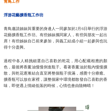
青鳥工作
浮游花藝擴香瓶工作坊
青鳥邀請姊妹與重要的身邊人一同參加於2月6日舉行的浮游
花藝擴香瓶工作坊。有些姊妹攜同家人，有些與朋友一起出
席！有些姊妹自己前來參加，與義工結成小組一起參與也玩
得十分盡興。
過程中各人精挑細選自己喜歡的乾花，用心配襯相應的顏
色，最後將香薰油慢慢倒進瓶子。看著香薰油於瓶內慢慢擴
散，與乾花逐漸結合直至將整個瓶子填滿，感覺十分療癒。
擴香瓶可以放在家裡，讓整個家中環境都散發自己喜歡的香
味，即使遇上情緒低落的時候，心情也會由陰轉晴！