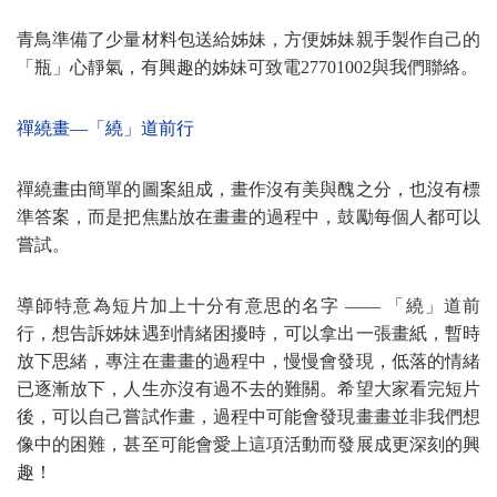
青鳥準備了少量材料包送給姊妹，方便姊妹親手製作自己的
「瓶」心靜氣，有興趣的姊妹可致電27701002與我們聯絡。
禪繞畫—「繞」道前行
禪繞畫由簡單的圖案組成，畫作沒有美與醜之分，也沒有標
準答案，而是把焦點放在畫畫的過程中，鼓勵每個人都可以
嘗試。
導師特意為短片加上十分有意思的名字 —— 「繞」道前
行，想告訴姊妹遇到情緒困擾時，可以拿出一張畫紙，暫時
放下思緒，專注在畫畫的過程中，慢慢會發現，低落的情緒
已逐漸放下，人生亦沒有過不去的難關。希望大家看完短片
後，可以自己嘗試作畫，過程中可能會發現畫畫並非我們想
像中的困難，甚至可能會愛上這項活動而發展成更深刻的興
趣！