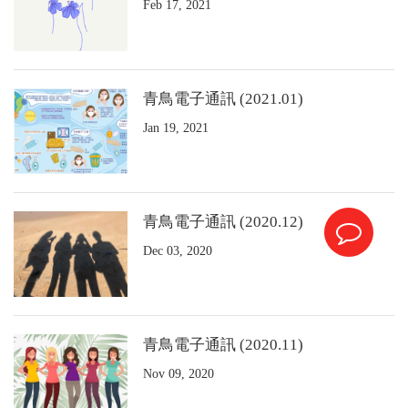
Feb 17, 2021
青鳥電子通訊 (2021.01)
Jan 19, 2021
青鳥電子通訊 (2020.12)
Dec 03, 2020
青鳥電子通訊 (2020.11)
Nov 09, 2020