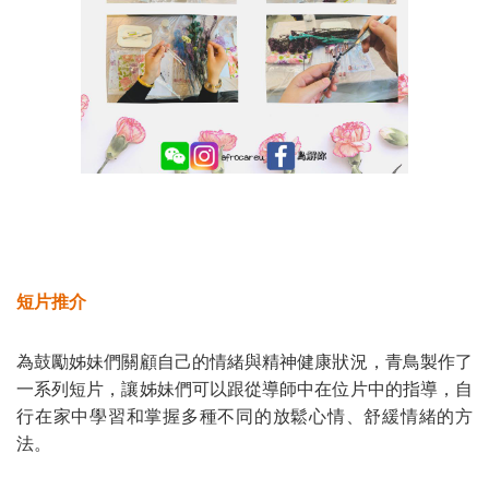
短片推介
為鼓勵姊妹們關顧自己的情緒與精神健康狀況，青鳥製作了
一系列短片，讓姊妹們可以跟從導師中在位片中的指導，自
行在家中學習和掌握多種不同的放鬆心情、舒緩情緒的方
法。