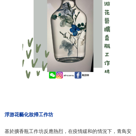
浮游花藝化妝掃工作坊
基於擴香瓶工作坊反應熱烈，在疫情緩和的情況下，青鳥安