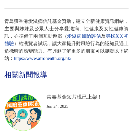
青鳥獲香港愛滋病信託基金贊助，建立全新健康資訊網站，
主要與姊妹及公眾人士分享愛滋病、性健康及女性健康資
訊，亦準備了兩個互動遊戲（
愛滋病風險評估
及
尋
找XＸ初
體驗
）給瀏覽者試玩，讓大家提升對風險行為的認知及遇上
危機時的應變能力。有興趣了解更多的朋友可以瀏覽以下網
站︰
https://www.afrohealth.org.hk/
相關新聞報導
禁毒基金短片現已上架！
Jun 24, 2025