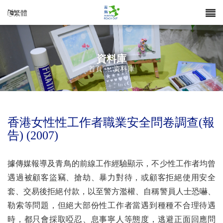
繁體
資料庫
首頁
>
資料庫
香港女性性工作者職業安全問卷調查(報
告) (2007)
據傳媒報導及青鳥的前線工作經驗顯示，不少性工作者均曾
遇過被顧客盜竊、搶劫、暴力對待，或顧客拒絕使用安全
套、交易後拒絕付款，以至警方濫權、自稱警員人士恐嚇、
勒索等問題，但絕大部份性工作者當遇到種種不合理待遇
時，都只會採取啞忍、息事寧人等態度，逃避正面回應問