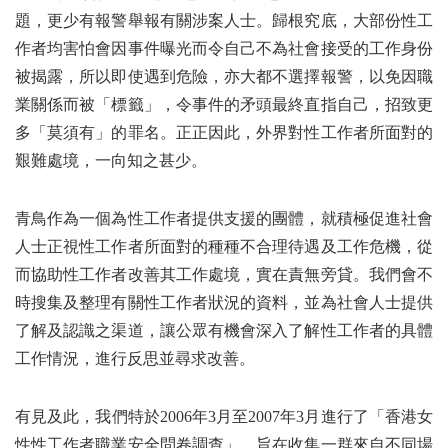
題，更少有報警舉報有關涉案人士。歸根究底，大部份性工
作者均害怕會因事件曝光而令自己不為社會接受的工作身份
被揭露，所以即使遇到危險，亦大都不選擇報警，以免因職
業關係而被「標籤」，令事件的矛頭最終直指自己，招致更
多「莫須有」的罪名。正正因此，外界對性工作者所面對的
艱難處境，一向知之甚少。
青鳥作為一個為性工作者提供支援的團體，就積極促進社會
人士正視性工作者所面對的種種不合理待遇及工作危機，從
而協助性工作者改善其工作處境，實在責無旁貸。我們會不
時搜集及整理有關性工作者狀況的資料，並為社會人士提供
了解及認識之渠道，讓公眾有機會深入了解性工作者的具體
工作情況，進行反思並尋求改善。
有見及此，我們特於2006年3月至2007年3月進行了「香港女
性性工作者職業安全問卷調查」，旨在收集一群來自不同場