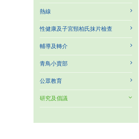
熱線
性健康及子宮頸柏氏抹片檢查
輔導及轉介
青鳥小賣部
公眾教育
研究及倡議