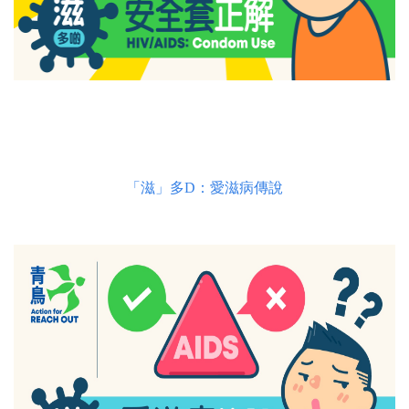
「滋」多D：愛滋病傳說