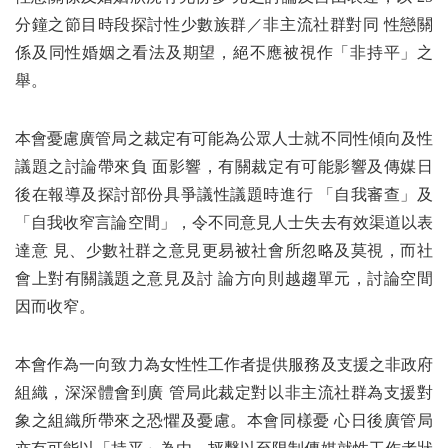
分鐘之節目時段探討性少數族群／非主流社群對同 性戀關
係及同性婚姻之看法及期望，絕不應被視作「非持平」之
舉。
本會憂慮廣管局之裁定有可能為公眾人士就不同性傾向及性
議題之討論帶來負 面影響，有關裁定有可能影響及傳媒日
後在報導及探討部份具爭議性議題時進行 「自我審查」及
「自我收窄言論空間」，令不同意見人士失去有效渠道以表
達意 見、少數社群之意見更易被社會所忽略及莫視，而社
會上對有關議題之意見及討 論方向則越趨單元，討論空間
因而收窄。
本會作為一向致力為女性性工作者提供服務及支援之非政府
組織，深深體會到廣 管局此裁定對以非主流社群為支援對
象之組織所帶來之恐懼及憂慮。本會同樣憂 心日後廣管局