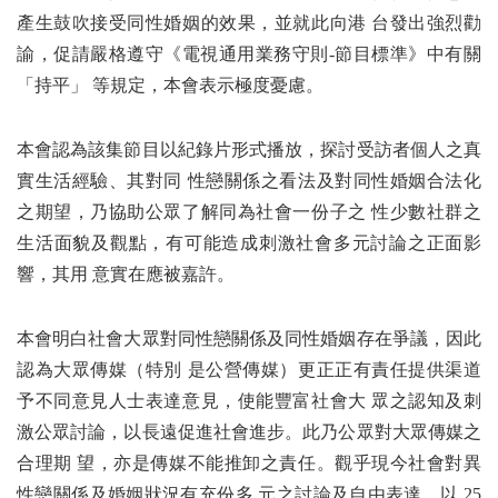
產生鼓吹接受同性婚姻的效果，並就此向港 台發出強烈勸
諭，促請嚴格遵守《電視通用業務守則-節目標準》中有關
「持平」 等規定，本會表示極度憂慮。
本會認為該集節目以紀錄片形式播放，探討受訪者個人之真
實生活經驗、其對同 性戀關係之看法及對同性婚姻合法化
之期望，乃協助公眾了解同為社會一份子之 性少數社群之
生活面貌及觀點，有可能造成刺激社會多元討論之正面影
響，其用 意實在應被嘉許。
本會明白社會大眾對同性戀關係及同性婚姻存在爭議，因此
認為大眾傳媒（特別 是公營傳媒）更正正有責任提供渠道
予不同意見人士表達意見，使能豐富社會大 眾之認知及刺
激公眾討論，以長遠促進社會進步。此乃公眾對大眾傳媒之
合理期 望，亦是傳媒不能推卸之責任。觀乎現今社會對異
性戀關係及婚姻狀況有充份多 元之討論及自由表達，以 25