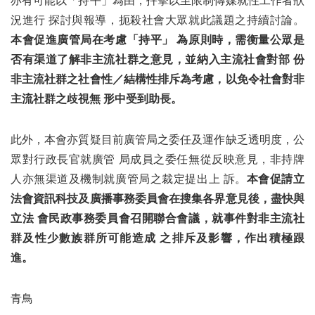
亦有可能以「持平」為由，抨擊以至限制傳媒就性工作者狀
況進行 探討與報導，扼殺社會大眾就此議題之持續討論。
本會促進廣管局在考慮「持平」 為原則時，需衡量公眾是
否有渠道了解非主流社群之意見，並納入主流社會對部 份
非主流社群之社會性／結構性排斥為考慮，以免令社會對非
主流社群之歧視無 形中受到助長。
此外，本會亦質疑目前廣管局之委任及運作缺乏透明度，公
眾對行政長官就廣管 局成員之委任無從反映意見，非持牌
人亦無渠道及機制就廣管局之裁定提出上 訴。
本會促請立
法會資訊科技及廣播事務委員會在搜集各界意見後，盡快與
立法 會民政事務委員會召開聯合會議，就事件對非主流社
群及性少數族群所可能造成 之排斥及影響，作出積極跟
進。
青鳥