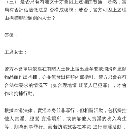
（三） 是否只有內地女子才會因上述理由被捕；若然，當
局有否評估這做法是 否構成歧視；若否，警方可因上述理
由拘捕哪些類別的人士？
答覆：
主席女士：
警方不會單純依靠在有關人士身上搜出避孕套或潤滑劑這類
物品而作出拘捕，亦並無發出這類內部指引。警方只會在符
合法律要求的情況下（如合理地懷 疑某人已犯罪），才會
作出拘捕行動。
根據本港法律，賣淫本身並非罪行，但相關活動，包括操控
他人賣淫、經營 賣淫場所，或依靠他人賣淫的收入為生
等，則為刑事罪行。而若訪港旅客在本港 進行賣淫活動，