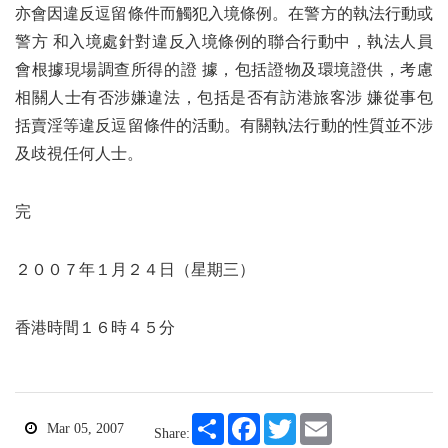
亦會因違反逗留條件而觸犯入境條例。在警方的執法行動或
警方 和入境處針對違反入境條例的聯合行動中，執法人員
會根據現場調查所得的證 據，包括證物及環境證供，考慮
相關人士有否涉嫌違法，包括是否有訪港旅客涉 嫌從事包
括賣淫等違反逗留條件的活動。有關執法行動的性質並不涉
及歧視任何人士。
完
２００７年１月２４日（星期三）
香港時間１６時４５分
Share
Facebook
Twitter
Email
Mar 05, 2007
Share: