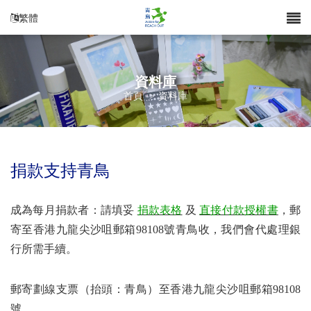
繁體
資料庫
首頁
>
資料庫
捐款支持青鳥
成為每月捐款者：
請填妥
捐款表格
及
直接付款授權書
，郵
寄至香港九龍尖沙咀郵箱98108號青鳥收，我們會代處理銀
行所需手續。
郵寄劃線支票（抬頭：青鳥）至香港九龍尖沙咀郵箱98108
號