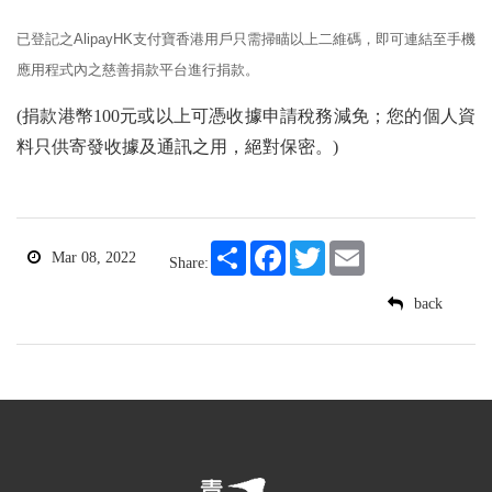
已登記之AlipayHK支付寶香港用戶只需掃瞄以上二維碼，即可連結至手機
應用程式內之慈善捐款平台進行捐款。
(捐款港幣100元或以上可憑收據申請稅務減免；您的個人資
料只供寄發收據及通訊之用，絕對保密。)
Share
Facebook
Twitter
Email
Mar 08, 2022
Share:
back